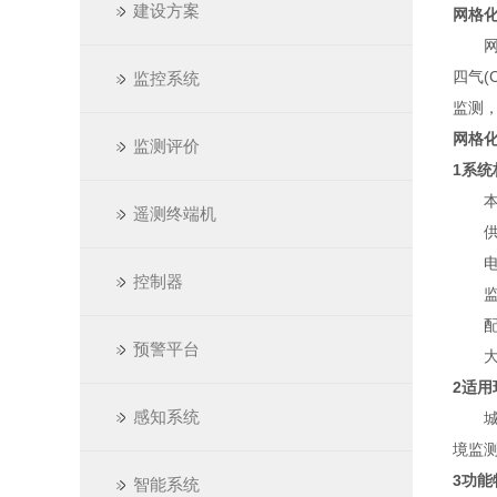
建设方案
网格
网格
四气(
监控系统
监测
网格
监测评价
1系统
本监
遥测终端机
供电
电控
控制器
监测
配套
预警平台
大数
2适用
感知系统
城市
境监
3功能
智能系统