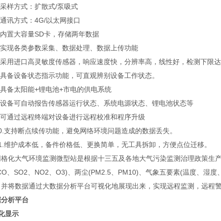
采样方式：扩散式/泵吸式
通讯方式：4G/以太网接口
内置大容量SD卡，存储两年数据
实现各类参数采集、数据处理、数据上传功能
采用进口高灵敏度传感器，响应速度快，分辨率高，线性好，检测下限达到
具备设备状态指示功能，可直观辨别设备工作状态。
具备太阳能+锂电池+市电的供电系统
设备可自动报告传感器运行状态、系统电源状态、锂电池状态等
可通过远程终端对设备进行远程校准和程序升级
.支持断点续传功能，避免网络环境问题造成的数据丢失。
.维护成本低，备件价格低、更换简单，无工具拆卸，方便点位迁移。
化大气环境监测微型站是根据十三五及各地大气污染监测治理政策生产
CO、SO2、NO2、O3)、两尘(PM2.5、PM10)、气象五要素(温度、
，并将数据通过大数据分析平台可视化地展现出来，实现远程监测，远程
据分析平台
化显示