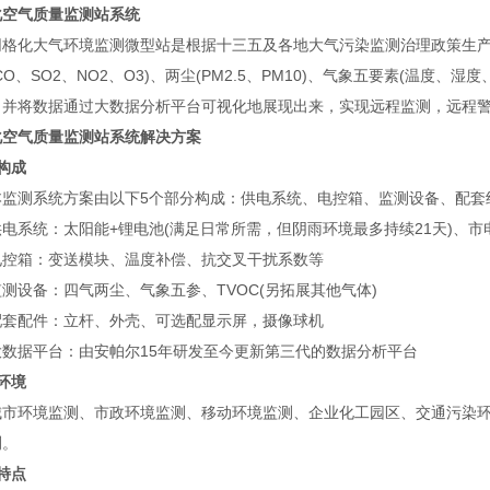
化空气质量监测站系统
化大气环境监测微型站是根据十三五及各地大气污染监测治理政策生产
CO、SO2、NO2、O3)、两尘(PM2.5、PM10)、气象五要素(温度、
，并将数据通过大数据分析平台可视化地展现出来，实现远程监测，远程
化空气质量监测站系统
解决方案
构成
测系统方案由以下5个部分构成：供电系统、电控箱、监测设备、配套
系统：太阳能+锂电池(满足日常所需，但阴雨环境最多持续21天)、市
箱：变送模块、温度补偿、抗交叉干扰系数等
设备：四气两尘、气象五参、TVOC(另拓展其他气体)
配件：立杆、外壳、可选配显示屏，摄像球机
据平台：由安帕尔15年研发至今更新第三代的数据分析平台
环境
环境监测、市政环境监测、移动环境监测、企业化工园区、交通污染环境
测。
特点