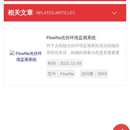
相关文章
RELATED ARTICLES
FlowNa光伏环境监测系统
对于太阳能光伏环境监测系统或太阳能应
用研究来说，精确的测量当然是首要重要
的。需要监测的指标除了太阳辐射之外，
时间：
2021-11-09
还包括许多产生影响的环境因素，例如，
系统的基本供应量，环境温度、组件温
型号：
FlowNa
访问量：
2653
度、风速、风向、光的成分，以及其他对
光能转换产品影响的气象参数。