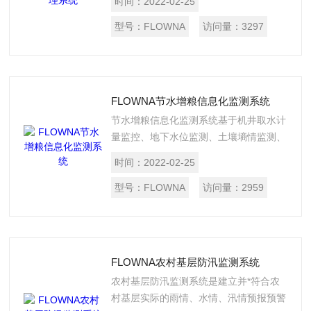
时间：
2022-02-25
向、大气压、水电站的实时下泄流量等数
据，并结合电站生产运行数据进行监测与
型号：
FLOWNA
访问量：
3297
统计分析。系统支持视频监控，数据与视
频信号互为补充，提供实时场景，便于及
时掌握电站上下游主要河流水源变化情
况，并及时预警，满足绿色、环保、生
FLOWNA节水增粮信息化监测系统
态、发电等多方面的要求。
节水增粮信息化监测系统基于机井取水计
量监控、地下水位监测、土壤墒情监测、
田间气象监测、灌溉自动控制等系统进行
时间：
2022-02-25
多功能设计，采用GPRS/CDMA或
433MHZ的无线通信方式，实现监控中心
型号：
FLOWNA
访问量：
2959
对多测点的远程监控，为农田水利管理和
水资源监管提供了可靠的技术保障。
FLOWNA农村基层防汛监测系统
农村基层防汛监测系统是建立并*符合农
村基层实际的雨情、水情、汛情预报预警