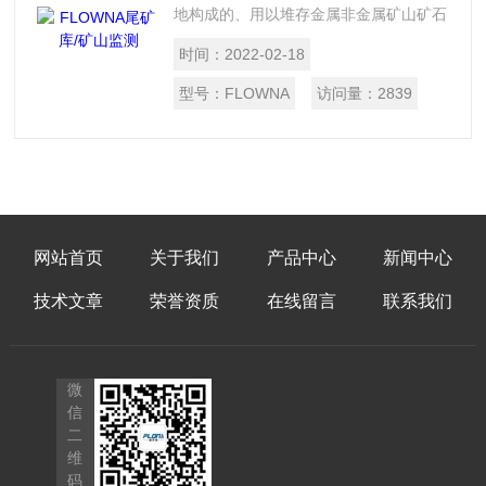
地构成的、用以堆存金属非金属矿山矿石
选别后排出的尾矿的场所，它是维持矿山
时间：
2022-02-18
正常生产的必要设施，也是金属非金属矿
山的重大危险源，作为具有高势能的人造
型号：
FLOWNA
访问量：
2839
泥石流危险源，尾矿库一旦发生溃坝事
故，将会给下游人民的生命财产安全造成
巨大损失，给周边环境造成严重污染。
网站首页
关于我们
产品中心
新闻中心
技术文章
荣誉资质
在线留言
联系我们
微
信
二
维
码