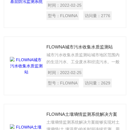
体系的重要组成部分，对提升农村基层防
时间：
2022-02-25
汛抢险救灾预警能力，推进农村防洪治理
体系和治理能力现代化发挥了重要作用。
型号：
FLOWNA
访问量：
2776
FLOWNA城市污水收集水质监测站
城市污水收集水质监测站城市地区范围内
的生活污水、工业废水和径流污水。一般
由城市管渠汇集并应经城市污水处理厂进
时间：
2022-02-25
行处理后排入水体。城市污水中除含有大
量有机物及病菌、病毒外，由于工业的高
型号：
FLOWNA
访问量：
2629
度发展，工业废水的水量 (约占城市污水
总量的60～80%) 水质日趋复杂和径流污
水的污染日趋严重，使城市污水含有各种
类型、不同程度的各种有毒、有害污染
FLOWNA土壤墒情监测系统解决方案
物。
土壤墒情监测系统解决方案能够实现对土
壤墒情(土 壤湿度)的长时间连续监测。用