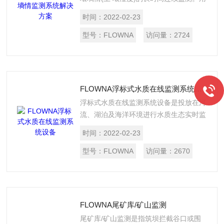
户可以根据监测需要，灵活布置土壤水分
时间：
2022-02-23
传感器;也可将传感器布置在不同的深
度，测量剖面土壤水分情况。系统还提供
型号：
FLOWNA
访问量：
2724
了额外的扩展能力，可根据监测需求增加
对应传感器,监测土壤温度、土壤电导
率、土壤PH值、地下水水位、地下水水
质以及空气温度、空气湿度、光照强度、
FLOWNA浮标式水质在线监测系统设备
风速风向、雨量等信息，从而满足系统功
浮标式水质在线监测系统设备是投放在河
能升级的需要。
流、湖泊及海洋环境进行水质生态实时监
测的完整系统。系统包括测量、无线传
时间：
2022-02-23
输、供电设备等组成部分，具有运行维护
量少等特点。
型号：
FLOWNA
访问量：
2670
FLOWNA尾矿库/矿山监测
尾矿库/矿山监测是指筑坝拦截谷口或围