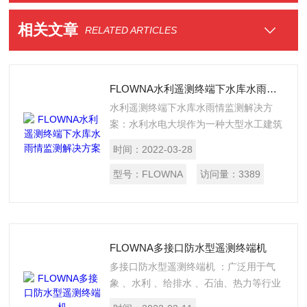
相关文章
RELATED ARTICLES
FLOWNA水利遥测终端下水库水雨情监测解决方案
水利遥测终端下水库水雨情监测解决方
案：水利水电大坝作为一种大型水工建筑
物，其投资和建成后产生的效果都是巨大
时间：
2022-03-28
的，同时由于其结构、运行环境等因素的
复杂性，加上设计、施工、运维的不确定
型号：
FLOWNA
访问量：
3389
性，如果发生意外变形，失事后造成的灾
难也是极其严重的。
FLOWNA多接口防水型遥测终端机
多接口防水型遥测终端机 ：广泛用于气
象 、水利 、给排水 、石油、热力等行业
。