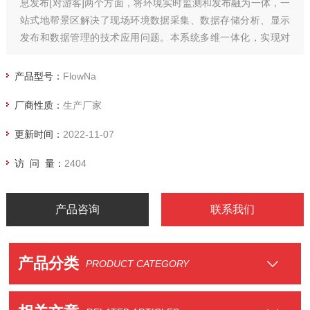
息发布[对游客]两个方面，将环境实时监测和发布融为一体，一
站式地帮景区解决了现场环境数据采集、数据存储分析、显示
发布和数据管理的技术应用问题。本系统多维一体化，实现对
现场温、湿、光、二氧化碳、臭氧、负氧离子、一氧化碳以及
粉尘颗粒等景区环境数据的实时监测。
产品型号：
FlowNa
厂商性质：
生产厂家
更新时间：
2022-11-07
访 问 量：
2404
产品咨询
联系我们
产品分类
PRODUCT CATEGORY