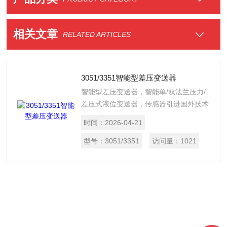
相关文章
RELATED ARTICLES
3051/3351智能型差压变送器
智能型差压变送器，智能单/双法兰压力/
差压式液位变送器，传感器引进国外技术
高精度的传感器芯片，在转换原理上利用
时间：
2026-04-21
数字转换补偿技 术对温度、静压进行补
偿，提高了测量精度，降低了温度漂移。
型号：
3051/3351
访问量：
1021
具有长期稳定性好，可靠性高，自诊断能
力强等特点。以及高性价比而成为变送器
市场的主流产品。产品广泛用于石油、化
工、冶金、电力、食品、造纸、纺织行
业，用来检测流体的差压、压力、流量、
液位、密度等。