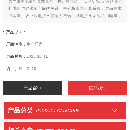
大而采用电量折算水量的一种计算方法，“以电折水"是通过研究
耗电量与取水量之间的关系，来分析水电折算系数，进而推求
取水量。农业以电折水管理系统借助以电折水系数和用电量，
提供了掌握农业灌溉水量规模的方法，对地下水压采、农业水
价改革、农业水资源税改革都有良好的数据支撑作用。
产品型号：
厂商性质：
生产厂家
更新时间：
2023-10-11
访 问 量：
2619
产品咨询
联系我们
产品分类
PRODUCT CATEGORY