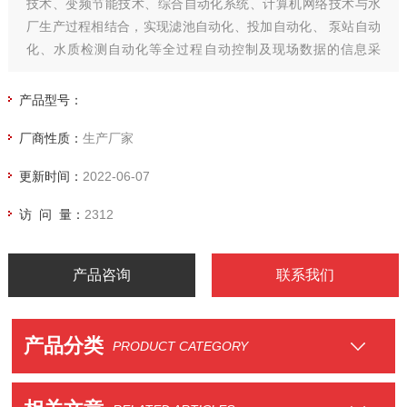
技术、变频节能技术、综合自动化系统、计算机网络技术与水
厂生产过程相结合，实现滤池自动化、投加自动化、 泵站自动
化、水质检测自动化等全过程自动控制及现场数据的信息采
集，并通过网络与水厂监控中心连接，实现“数据采集、分散控
制、集中监控、统一管理"，保证水厂运行的安全、高效。
产品型号：
FLOWNA-水处理自控系统
厂商性质：
生产厂家
更新时间：
2022-06-07
访 问 量：
2312
产品咨询
联系我们
产品分类
PRODUCT CATEGORY