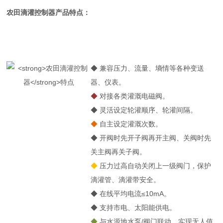
农田滴灌控制器
产品特点：
◆
兼容压力、流量、墒情等各种变送
器、仪表。
◆
对接各类灌溉电磁阀。
◆
灵活设定轮灌顺序、轮灌间隔。
◆
自主设定灌溉次数。
◆
开阀时先开子阀再开主阀、关阀时先
关主阀再关子阀。
◆
压力过高自动关闭上一级阀门，保护
滴灌管、滴灌带安全。
◆
在线平均电流≤10mA。
◆
支持市电、太阳能供电。
◆
与水源地水泵/阀门联动，实现无人值