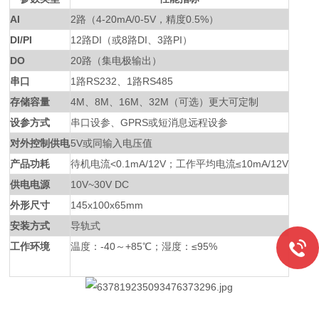
AI
2路（4-20mA/0-5V，精度0.5%）
DI/PI
12路DI（或8路DI、3路PI）
DO
20路（集电极输出）
串口
1路RS232、1路RS485
存储容量
4M、8M、16M、32M（可选）更大可定制
设参方式
串口设参、GPRS或短消息远程设参
对外控制供电
5V或同输入电压值
产品功耗
待机电流<0.1mA/12V；工作平均电流≤10mA/12V
供电电源
10V~30V DC
外形尺寸
145x100x65mm
安装方式
导轨式
工作环境
温度：-40～+85℃；湿度：≤95%