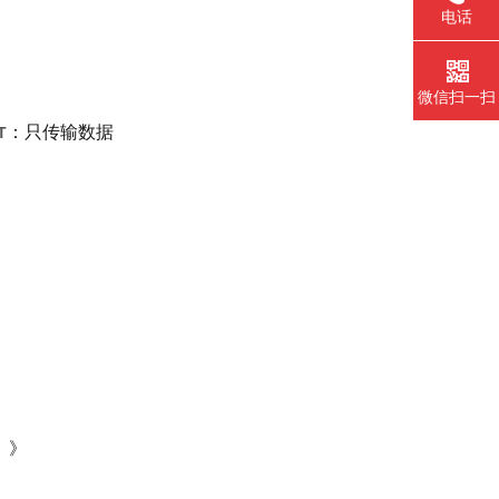
电话
微信扫一扫
：只传输数据
T
）》