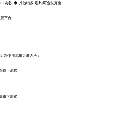
协议 ◆
特殊规约可
TT
其他
定制开发
监管平台
的几种下泄流量计量方法：
管道下泄式
渠道下泄式