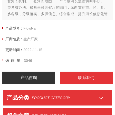
套河长机制、一张河长地图、一个市级河长监管协调中心、一
类考核办法。横向串联各省厅局部门，纵向贯穿市、区、县、
乡各级，分级落实、多源信息、综合集成，提升河长信息化管
控水平。
产品型号：
FlowNa
厂商性质：
生产厂家
更新时间：
2022-11-15
访 问 量：
3046
产品咨询
联系我们
产品分类
PRODUCT CATEGORY