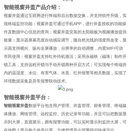
智能视窗井盖
产品介绍：
视窗井盖通过互联网进行终端和后台数据交换，并支持软件升级，实
现终端监控功能；视窗井盖可通过手机APP，进行井盖授权的功能操
作及数据中心信息的查询；视窗井盖安装的太阳能板为视频播放提供
能量；显示器屏幕亮度自动感应调节，随自然光线的强度而改变，显
示器支持横向、纵向全屏播放，分辨率的自动调整，内置WIFI可供
市民使用；视窗井盖支持红外待机激活；采用永磁铁（磁珠）制作开
锁工具，支持远程开锁与手动开锁两种开启方式；可实现每个终端井
内的温湿度、水位、有害气体、水质、红外报警等相关数据，实现了
环境数据采集及异常报警联动技术。
智能视窗井盖
平台：
智能视窗井盖
数据平台包含用户管理、井盖管理、财务管理、终端媒
体播放、网络管理、远程监控、历史记录等功能，并且可以把数据显
示到大屏，直观展示，拥有报警功能，可以实时显示到监控大屏，可
在地图上显示每个井盖位置，方便管理及出现警报后快速定位。