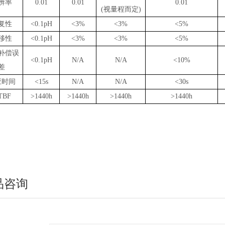
辨率
0.01
0.01
0.01
(
视量程而定
)
复性
<0.1pH
<3%
<3%
<5%
移性
<0.1pH
<3%
<3%
<5%
补偿误
<0.1pH
N/A
N/A
<10%
差
应时间
<15s
N/A
N/A
<30s
TBF
>1440h
>1440h
>1440h
>1440h
品咨询