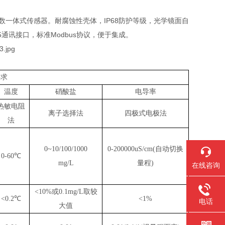
五参数一体式传感器。耐腐蚀性壳体，IP68防护等级，光学镜面自
通讯接口，标准Modbus协议，便于集成。
要求
温度
硝酸盐
电导率
热敏电阻
离子选择法
四极式电极法
法
0~10/100/1000
0-200000uS/cm(
自动切换
0-60
℃
mg/L
量程
)
在线咨询
<10%
或
0.1mg/L
取较
<0.2
℃
<1%
电话
大值