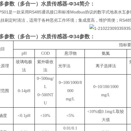
多参数（多合一）水质传感器-Φ34
简介：
WPS01是一款采用RS485通讯接口和标准Modbus协议的数字式地表水
挂刷定时清洁，适用于各种恶劣工作环境；集成度高，维护简便；RS485
多参数（多合一）水质传感器-Φ34
参数：
指标
项目
pH
COD
悬浮物
氨氮
玻璃电极
紫外吸收
量原理
光学法
离子选择法
法
法
0~500mg/
0~100/1000/8
L
0~10/100/1000
程范围
0-14pH
000
0~500NT
mg/L
mg/L
U
<10%
或
0.1mg/L
取较
确度
<0.1pH
<10%
<5%
大值
0.01/0.1