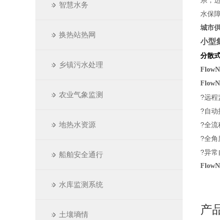
系，
智慧水务
水保
城市
换热站热网
小型
分散
乡镇污水处理
Flo
Flo
农业气象监测
?远
?自
地热水资源
?全
?全
?异
船舶安全通行
Flo
水库监测系统
产
土壤墒情