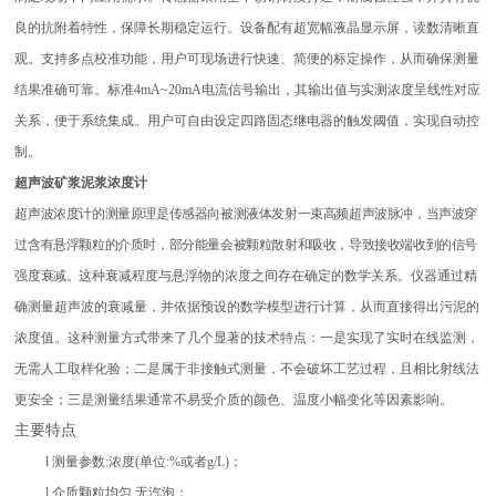
良的抗附着特性，保障长期稳定运行。设备配有超宽幅液晶显示屏，读数清晰直
观。支持多点校准功能，用户可现场进行快速、简便的标定操作，从而确保测量
结果准确可靠。标准4mA~20mA电流信号输出，其输出值与实测浓度呈线性对应
关系，便于系统集成。用户可自由设定四路固态继电器的触发阈值，实现自动控
制。
超声波矿浆泥浆浓度计
超声波浓度计的测量原理是传感器向被测液体发射一束高频超声波脉冲，当声波穿
过含有悬浮颗粒的介质时，部分能量会被颗粒散射和吸收，导致接收端收到的信号
强度衰减。
这种衰减程度与悬浮物的浓度之间存在确定的数学关系。仪器通过精
确测量超声波的衰减量，并依据预设的数学模型进行计算，从而直接得出污泥的
浓度值。这种测量方式带来了几个显著的技术特点：一是实现了实时在线监测，
无需人工取样化验；二是属于非接触式测量，不会破坏工艺过程，且相比射线法
更安全；三是测量结果通常不易受介质的颜色、温度小幅变化等因素影响。
主要特点
l 测量参数:浓度(单位:%或者g/L)；
l 介质颗粒均匀,无汽泡；