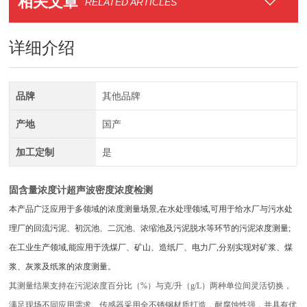
相关文章
RELATED ARTICLES
详细介绍
品牌
其他品牌
产地
国产
加工定制
是
固含量浓度计超声波密度浓度检测
本产品广泛应用于多领域的浓度测量场景,在水处理领域,可用于给水厂与污水处
理厂的回流污泥、初沉池、二沉池、浓缩池及污泥脱水等环节的污泥浓度测量;
在工业生产领域,能应用于洗煤厂、矿山、造纸厂、电力厂,分别实现对矿浆、煤
浆、灰浆及纸浆的浓度测量。
其测量结果支持在污泥浓度百分比（%）与克/升（g/L）两种单位间灵活切换，
满足现场不同应用需求。传感器采用全不锈钢材质打造，耐腐蚀性强，并具有优