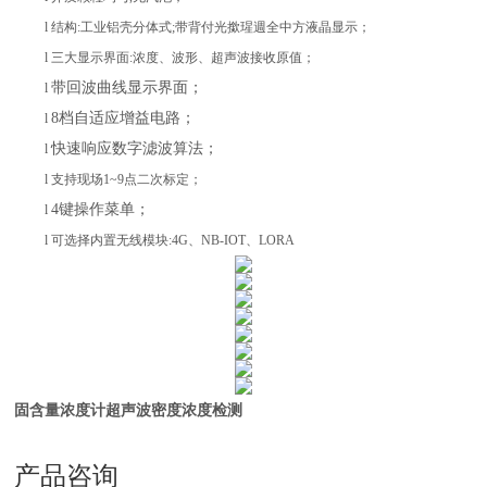
l 结构:工业铝壳分体式;带背付光撳瑆週全中方液晶显示；
l
三大显示界面:浓度、波形、超声波接收原值；
带回波曲线显示界面；
l
8档自适应增益电路；
l
快速响应数字滤波算法；
l
l
支持现场1~9点二次标定；
4键操作菜单；
l
l
可选择内置无线模块:4G、NB-IOT、LORA
固含量浓度计超声波密度浓度检测
产品咨询