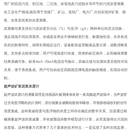
理厂的回流污泥、初沉池、二沉池、浓缩池及污泥脱水等环节的污泥浓度测量;
在工业生产领域,能应用于洗煤厂、矿山、造纸厂、电力厂,分别实现对矿浆、煤
浆、灰浆及纸浆的浓度测量。
其测量结果支持在污泥浓度百分比（%）与克/升（g/L）两种单位间灵活切换，
满足现场不同应用需求。传感器采用全不锈钢材质打造，耐腐蚀性强，并具有优
良的抗附着特性，保障长期稳定运行。设备配有超宽幅液晶显示屏，读数清晰直
观。支持多点校准功能，用户可现场进行快速、简便的标定操作，从而确保测量
结果准确可靠。标准4mA~20mA电流信号输出，其输出值与实测浓度呈线性对应
关系，便于系统集成。用户可自由设定四路固态继电器的触发阈值，实现自动控
制。
超声波矿浆泥浆浓度计
超声波浓度计的测量原理是传感器向被测液体发射一束高频超声波脉冲，当声波穿
过含有悬浮颗粒的介质时，部分能量会被颗粒散射和吸收，导致接收端收到的信号
强度衰减。
这种衰减程度与悬浮物的浓度之间存在确定的数学关系。仪器通过精
确测量超声波的衰减量，并依据预设的数学模型进行计算，从而直接得出污泥的
浓度值。这种测量方式带来了几个显著的技术特点：一是实现了实时在线监测，