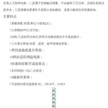
无需人工取样化验；二是属于非接触式测量，不会破坏工艺过程，且相比射线法
更安全；三是测量结果通常不易受介质的颜色、温度小幅变化等因素影响。
主要特点
l 测量参数:浓度(单位:%或者g/L)；
l 介质颗粒均匀,无汽泡；
l 结构:工业铝壳分体式;带背付光撳瑆週全中方液晶显示；
l
三大显示界面:浓度、波形、超声波接收原值；
带回波曲线显示界面；
l
8档自适应增益电路；
l
快速响应数字滤波算法；
l
l
支持现场1~9点二次标定；
4键操作菜单；
l
l
可选择内置无线模块:4G、NB-IOT、LORA