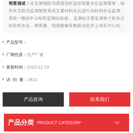
简要描述：
水文测报防汛调度实时监控雨量水位监测预警，城
市水文防汛监测预警系统主要对积水点进行实时的水位监测，
系统一般由中心站和监测站组成。 监测站主要监测各个积水点
的实时水位、降雨量、现场图像等数据信息并上传至中心站。
中心站通过相应的平台软件，接收并处理由遥测站发来的数
据，根据需要给决策者提供相应的决策信息。
产品型号：
厂商性质：
生产厂家
更新时间：
2023-12-19
访 问 量：
2813
产品咨询
联系我们
产品分类
PRODUCT CATEGORY