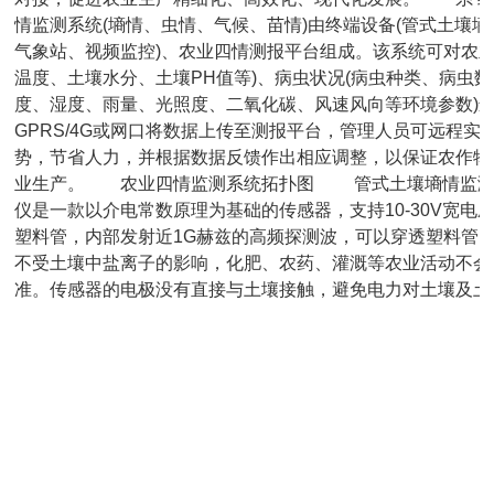
情监测系统(墒情、虫情、气候、苗情)由终端设备(管式土壤
气象站、视频监控)、农业四情测报平台组成。该系统可对农业
温度、土壤水分、土壤PH值等)、病虫状况(病虫种类、病虫数
度、湿度、雨量、光照度、二氧化碳、风速风向等环境参数)
GPRS/4G或网口将数据上传至测报平台，管理人员可远程
势，节省人力，并根据数据反馈作出相应调整，以保证农作物
业生产。　　农业四情监测系统拓扑图 　　管式土壤墒情监
仪是一款以介电常数原理为基础的传感器，支持10-30V宽电
塑料管，内部发射近1G赫兹的高频探测波，可以穿透塑料管
不受土壤中盐离子的影响，化肥、农药、灌溉等农业活动不会
准。传感器的电极没有直接与土壤接触，避免电力对土壤及土