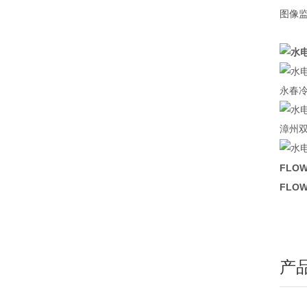
图像
永春
漳州
FLO
FLO
产