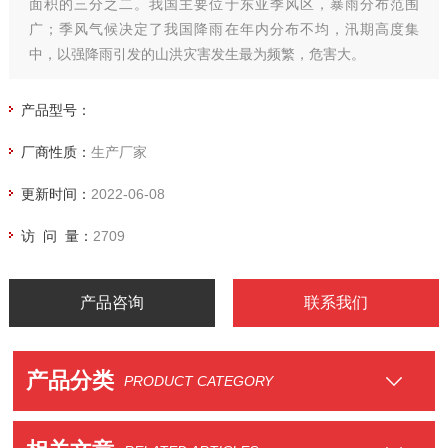
面积的三分之二。我国主要位于东亚季风区，暴雨分布范围
广；季风气候决定了我国降雨在年内分布不均，汛期高度集
中，以强降雨引发的山洪灾害发生最为频繁，危害大。
FLOWNA-山洪灾害监测预警系统建设方案
产品型号：
厂商性质：
生产厂家
更新时间：
2022-06-08
访 问 量：
2709
产品咨询
联系我们
产品分类
PRODUCT CATEGORY