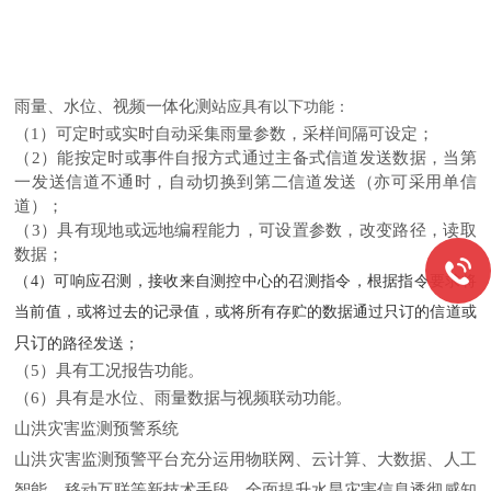
雨量、水位、视频一体化测
站应具有以下功能：
（1）可定时或实时自动采集雨量参数，采样间隔可设定；
（2）能按定时或事件自报方式通过主备式信道发送数据，当第
一发送信道不通时，自动切换到第二信道发送（亦可采用单信
道）；
（3）具有现地或远地编程能力，可设置参数，改变路径，读取
数据；
（4）可响应召测，接收来自测控中心的召测指令，根据指令要求将
当前值，或将过去的记录值，或将所有存贮的数据通过只订
的信道或
只订
的路径发送；
（5）具有工况报告功能。
（6）具有是水位、雨量数据与视频联动功能。
山洪灾害监测预警系统
山洪灾害监测预警平台充分运用物联网、云计算、大数据、人工
智能、移动互联等新技术手段，全面提升水旱灾害信息透彻感知