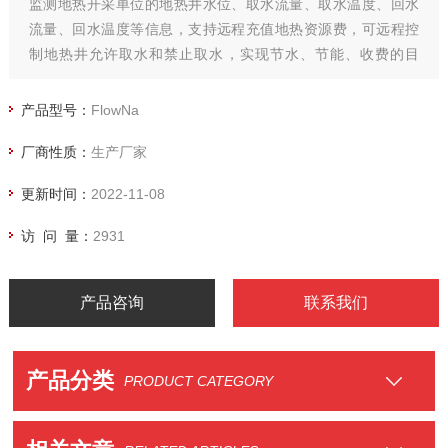
监测地热开采单位的地热井水位、取水流量、取水温度、回水
流量、回水温度等信息，支持远程充值地热资源费，可远程控
制地热井允许取水和禁止取水，实现节水、节能、收费的目
的。
产品型号：
FlowNa
厂商性质：
生产厂家
更新时间：
2022-11-08
访 问 量：
2931
产品咨询
联系我们
产品分类
PRODUCT CATEGORY