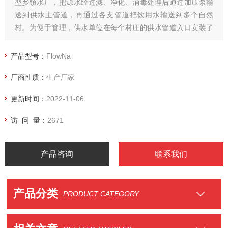
型乡镇水厂，把源水经过滤、净化、消毒处理后通过加压泵输
送到供水主管道，再通过各支管道把饮用水输送到多个自然
村。为便于管理，供水单位在每个村庄的供水管道入口安装了
电动阀门、压力变送器和电磁流量计，并建设了阀门远程监控
系统，实现了供水的远程监控和调度。
产品型号：
FlowNa
厂商性质：
生产厂家
更新时间：
2022-11-06
访 问 量：
2671
产品咨询
联系我们
产品分类
PRODUCT CATEGORY