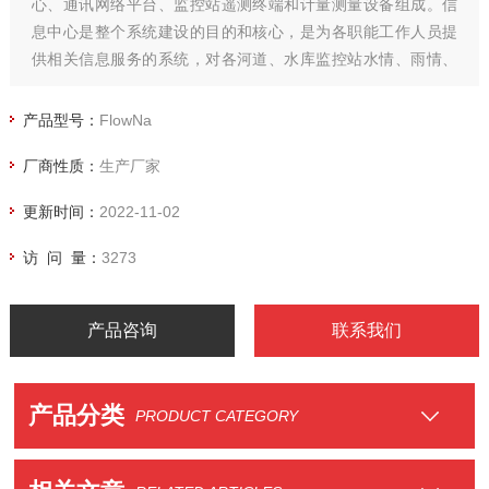
心、通讯网络平台、监控站遥测终端和计量测量设备组成。信
息中心是整个系统建设的目的和核心，是为各职能工作人员提
供相关信息服务的系统，对各河道、水库监控站水情、雨情、
流量（流速）、视频图像信息进行统一监管，并可对各项监测
内容进行分析、存储、预警管理，以及对系统各级别管理人
产品型号：
FlowNa
员、设备运维信息的建档管理。
厂商性质：
生产厂家
更新时间：
2022-11-02
访 问 量：
3273
产品咨询
联系我们
产品分类
PRODUCT CATEGORY