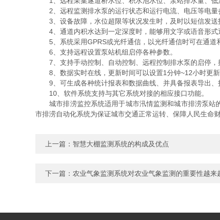
1、远程采集遂道桥水位、积水池水位、泵站排水量、低
2、远程监测排水泵的运行状态和运行电流、电压等电量
3、设备故障，水位超限等状况发生时，及时以短信发送
4、通道内积水达到一定深度时，能够用文字或语音形式
5、系统采用GPRS或光纤通信，以光纤通信时可在通道
6、支持远程设置泵站机组启停各种参数。
7、支持手动控制、自动控制、远程控制排水泵的启停，
8、数据实时在线，更新时间可以设置1分钟~12小时更
9、可生成各种统计报表和数据曲线、并具备报表导出、
10、软件系统支持与其它系统对接的相应接口功能。
城市排涝监控系统适用于城市汛情监测和城市排涝泵站的监
市排涝自动化系统为保证城市交通正常运转、保障人民生命
上一篇：
智慧大棚监测系统的构成及优点
下一篇：
农业气象监测系统对农业气象监测的重要性越来