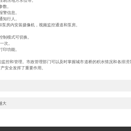
洼易涝地方水位等。
参数。
报警信息。
通知行人。
和泵房内安装摄像机，视频监控通道和泵房。
控制模式可切换。
新一次。
打印功能。
控和管理。市政管理部门可以及时掌握城市道桥的积水情况和各排涝
财产安全发挥了重要作用。
越大